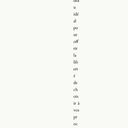
dea
u
idé
al
po
ur
off
rir
la
lib
ert
é
de
ch
ois
ir à
vos
pr
oc