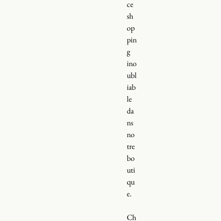
ce
sh
op
pin
g
ino
ubl
iab
le
da
ns
no
tre
bo
uti
qu
e.
Ch