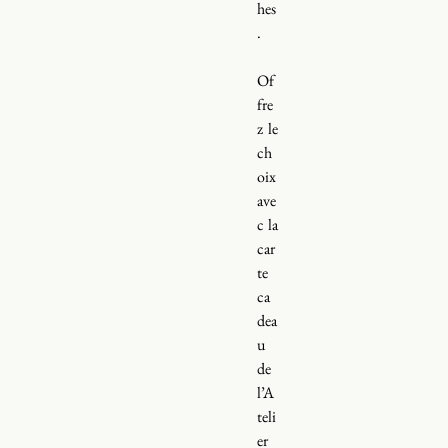
hes
.
Of
fre
z le
ch
oix
ave
c la
car
te
ca
dea
u
de
l’A
teli
er