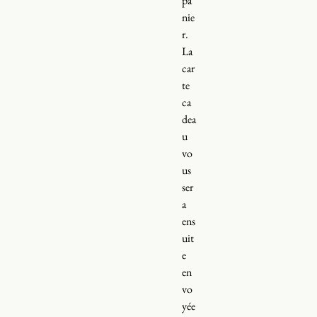
pa
nie
r.
La
car
te
ca
dea
u
vo
us
ser
a
ens
uit
e
en
vo
yée