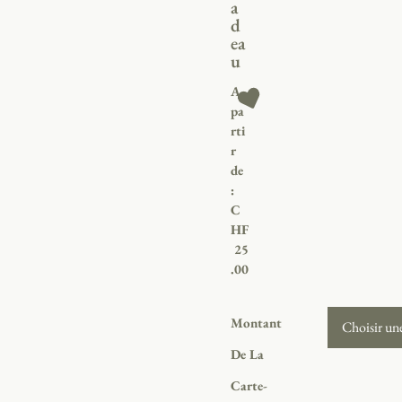
a
d
ea
u
A
pa
rti
r
de
:
C
HF
25
.00
Montant
De La
Carte-