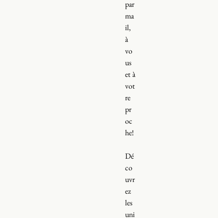
par
ma
il,
à
vo
us
et à
vot
re
pr
oc
he!
Dé
co
uvr
ez
les
uni