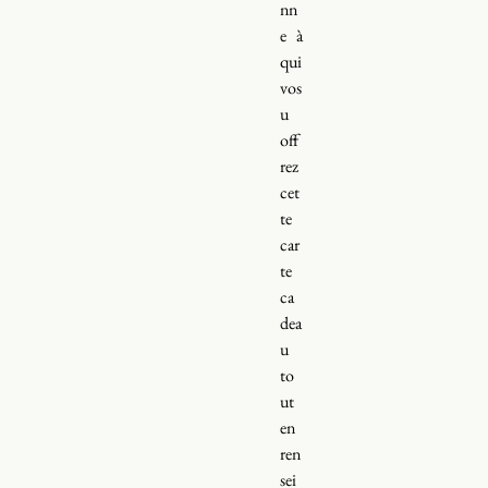
nn
e à
qui
vos
u
off
rez
cet
te
car
te
ca
dea
u
to
ut
en
ren
sei