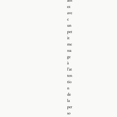
alis
ez
ave
c
un
pet
it
me
ssa
ge
à
l’at
ten
tio
n
de
la
per
so