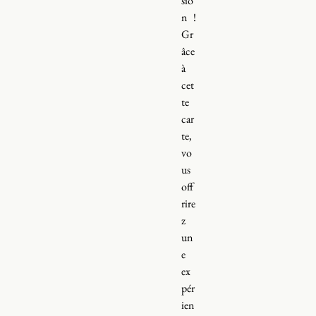
sio
n !
Gr
âce
à
cet
te
car
te,
vo
us
off
rire
z
un
e
ex
pér
ien