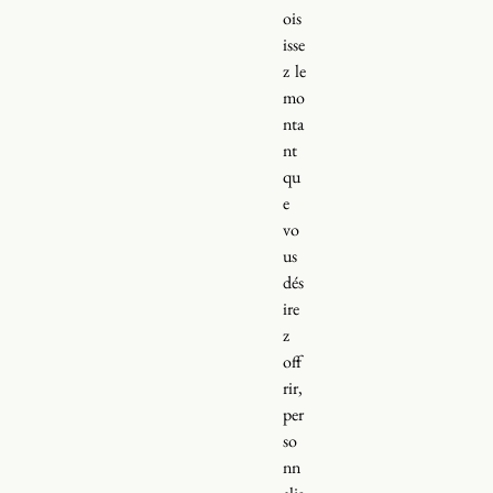
ois
isse
z le
mo
nta
nt
qu
e
vo
us
dés
ire
z
off
rir,
per
so
nn