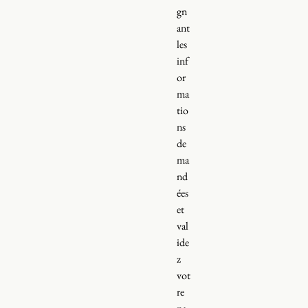
gn
ant
les
inf
or
ma
tio
ns
de
ma
nd
ées
et
val
ide
z
vot
re